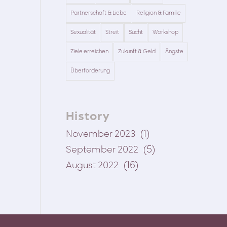
Partnerschaft & Liebe
Religion & Familie
Sexualität
Streit
Sucht
Workshop
Ziele erreichen
Zukunft & Geld
Ängste
Überforderung
History
(1)
November 2023
(5)
September 2022
(16)
August 2022