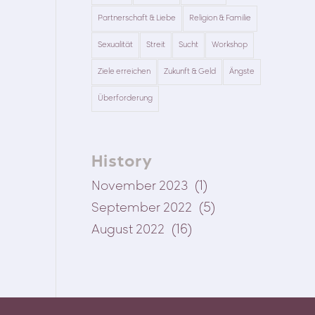
Partnerschaft & Liebe
Religion & Familie
Sexualität
Streit
Sucht
Workshop
Ziele erreichen
Zukunft & Geld
Ängste
Überforderung
History
(1)
November 2023
(5)
September 2022
(16)
August 2022