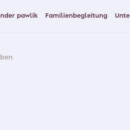
ander pawlik
Familienbegleitung
Unte
aben